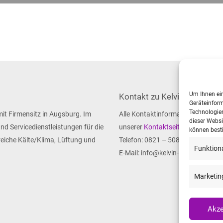
Um Ihnen ein
Kontakt zu Kelvin
Geräteinform
Technologien
mit Firmensitz in Augsburg. Im
Alle Kontaktinformationen finden 
dieser Websi
d Servicedienstleistungen für die
unserer
Kontaktseite
.
können best
eiche Kälte/Klima, Lüftung und
Telefon: 0821 – 508686 – 40
Funktion
E-Mail: info@kelvin-rrs.de
Marketin
Akze