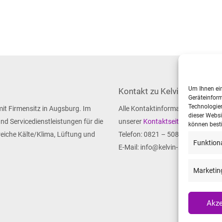
Um Ihnen ein
Kontakt zu Kelvin
Geräteinform
Technologien
mit Firmensitz in Augsburg. Im
Alle Kontaktinformationen finden 
dieser Websi
d Servicedienstleistungen für die
unserer
Kontaktseite
.
können best
eiche Kälte/Klima, Lüftung und
Telefon: 0821 – 508686 – 40
Funktion
E-Mail: info@kelvin-rrs.de
Marketin
Akze