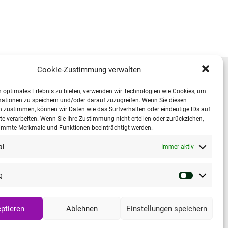
Cookie-Zustimmung verwalten
 optimales Erlebnis zu bieten, verwenden wir Technologien wie Cookies, um
Wichtige Links
ationen zu speichern und/oder darauf zuzugreifen. Wenn Sie diesen
 zustimmen, können wir Daten wie das Surfverhalten oder eindeutige IDs auf
Sie auf
Datenschutzerklärung
te verarbeiten. Wenn Sie Ihre Zustimmung nicht erteilen oder zurückziehen,
immte Merkmale und Funktionen beeinträchtigt werden.
Impressum Kelvin Reinraumsysteme GmbH
al
Immer aktiv
Cookie-Richtlinie (EU)
g
Englisch
Deutsch
ptieren
Ablehnen
Einstellungen speichern