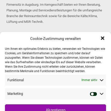
Firmensitz in Augsburg. Im Kerngeschäft bieten wir Ihnen Beratung,
Planung, Montage und Servicedienstleistungen für die umfangreiche
Branche der Reinraumtechnik sowie für die Bereiche Kälte/Klima,
Lüftung und MSR-Technik.
Kontakt zu Kelvin
Cookie-Zustimmung verwalten
Alle Kontaktinformationen finden Sie auf unserer
Kontaktseite
.
Um Ihnen ein optimales Erlebnis zu bieten, verwenden wir Technologien wie
Telefon: 0821 – 508686 – 40
Cookies, um Geräteinformationen zu speichern und/oder darauf
E-Mail: info@kelvin-rrs.de
zuzugreifen. Wenn Sie diesen Technologien zustimmen, können wir Daten
wie das Surfverhalten oder eindeutige IDs auf dieser Website verarbeiten.
Wenn Sie Ihre Zustimmung nicht erteilen oder zurückziehen, können
bestimmte Merkmale und Funktionen beeinträchtigt werden.
Wichtige Links
Funktional
Immer aktiv
Datenschutzerklärung
Impressum Kelvin Reinraumsysteme GmbH
Marketing
Cookie-Richtlinie (EU)
Akzeptieren
Englisch
Deutsch